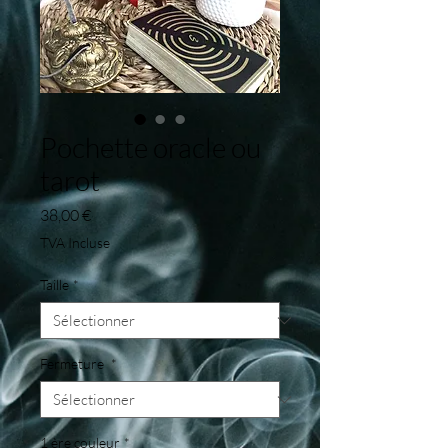
Pochette oracle ou
tarot
Prix
38,00 €
TVA Incluse
Taille
*
Fermeture
*
1 ère couleur
*