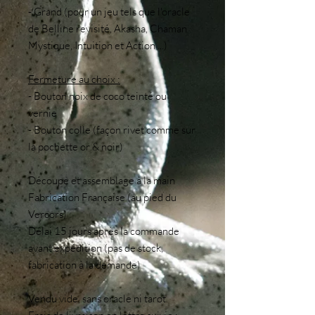
- Grand (pour un jeu tels que l'oracle
de Belline revisité, Akasha, Chaman
Mystique, Intuition et Action ...)
Fermeture au choix :
- Bouton noix de coco teinté ou
vernie
- Bouton colle (façon rivet comme sur
la pochette or & noir)
Découpe et assemblage à la main
Fabrication Française (au pied du
Vercors)
Délai 15 jours après la commande
avant expédition (pas de stock,
fabrication à la demande)
Vendu vide, sans oracle ni tarot.