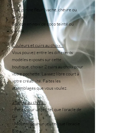
Cuir pleine fleur (vache, chèvre ou
agneau)
Bouton en noix de coco teinté ou
vernie.
Couleurs et cuirs au choix :
Vous pouvez entre les différents
modèles exposés sur cette
boutique, choisir 2 cuirs au choix pour
votre pochette. Laissez libre court à
votre créativité. Faites les
assemblages que vous voulez.
3 tailles au choix :
- Petit (pour un jeu tel que l'oracle de
Gé ...)
- Moyen (pour un jeu tel que l'oracle
Bleu...)