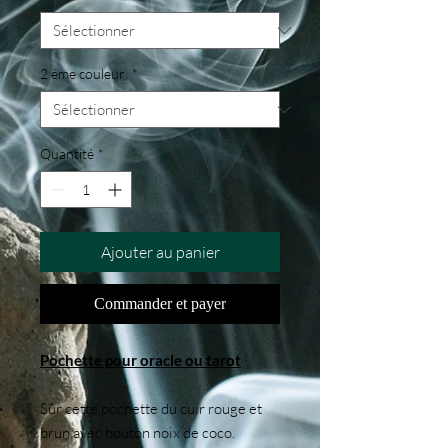
2 ème couleur
*
Quantité
*
Ajouter au panier
Commander et payer
Pochette pour oracle ou tarot
Sur cette pochette du cuir rouge et
brun avec bouton noix de coco.